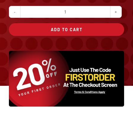
The
Donut
ADD TO CART
Burger
quantity