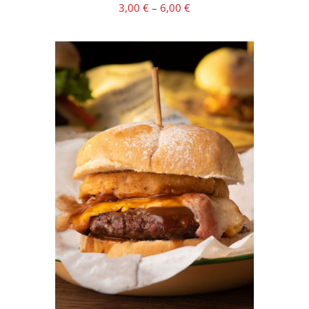
3,00
€
–
6,00
€
SELECT OPTIONS
/
DETAILS