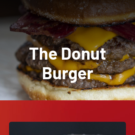
News
Contact Us
The Donut
Cart
Burger