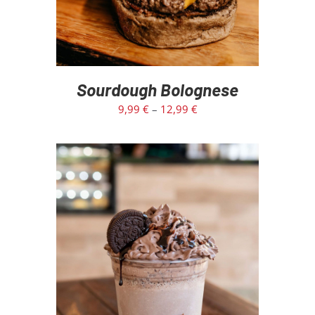
Sourdough Bolognese
9,99
€
–
12,99
€
ADD TO CART
/
DETAILS