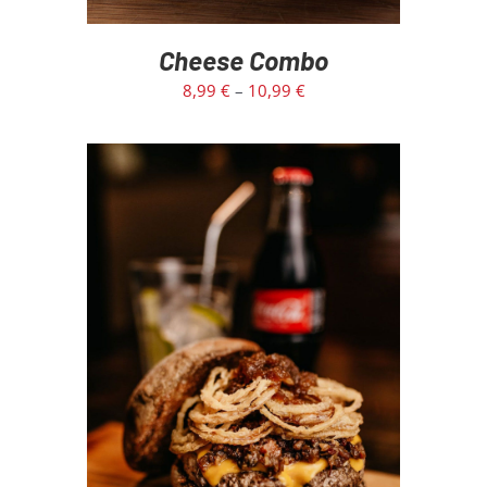
Cheese Combo
8,99
€
–
10,99
€
SELECT OPTIONS
/
DETAILS