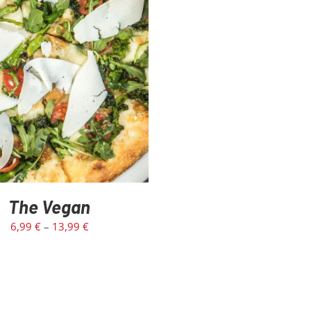
ECT OPTIONS
/
DETAILS
The Vegan
6,99
€
–
13,99
€