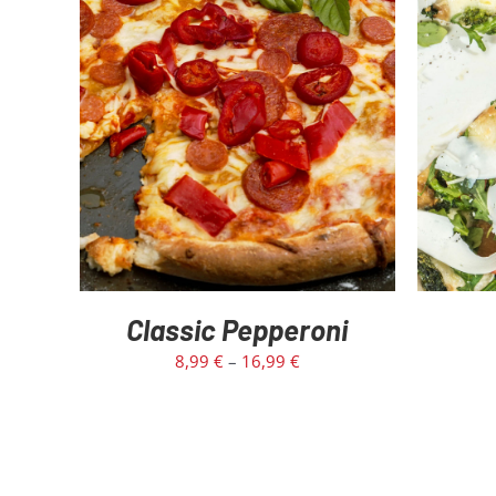
SELECT OPTIONS
/
DETAILS
SEL
Classic Pepperoni
8,99
€
–
16,99
€