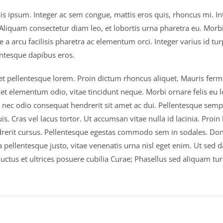
isis ipsum. Integer ac sem congue, mattis eros quis, rhoncus mi. 
Aliquam consectetur diam leo, et lobortis urna pharetra eu. Morbi 
 a arcu facilisis pharetra ac elementum orci. Integer varius id turp
lentesque dapibus eros.
et pellentesque lorem. Proin dictum rhoncus aliquet. Mauris fermen
et elementum odio, vitae tincidunt neque. Morbi ornare felis eu l
i nec odio consequat hendrerit sit amet ac dui. Pellentesque sempe
is. Cras vel lacus tortor. Ut accumsan vitae nulla id lacinia. Pro
rerit cursus. Pellentesque egestas commodo sem in sodales. Donec
pellentesque justo, vitae venenatis urna nisl eget enim. Ut sed d
luctus et ultrices posuere cubilia Curae; Phasellus sed aliquam tur