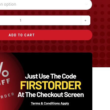

Classic
Cheese
ADD TO CART
quantity