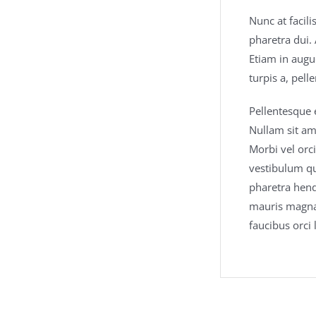
Nunc at facil
pharetra dui. 
Etiam in augue
turpis a, pel
Pellentesque 
Nullam sit am
Morbi vel orc
vestibulum qu
pharetra hend
mauris magna 
faucibus orci 