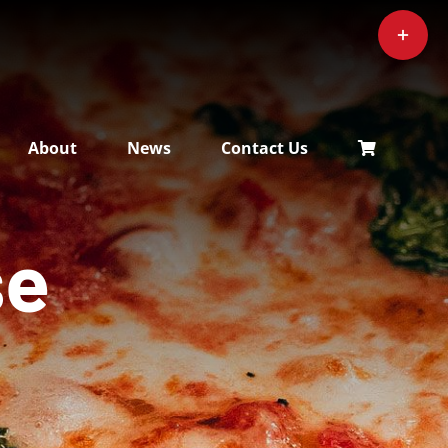
Toggle
Sliding
Bar
Area
About
News
Contact Us
se