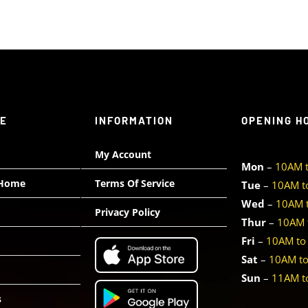
TE
INFORMATION
OPENING H
My Account
Mon
–
10AM 
 Home
Terms Of Service
Tue
–
10AM t
Wed
–
10AM 
Privacy Policy
Thur
–
10AM 
Fri
–
10AM to
Sat
–
10AM t
Sun
–
11AM t
s