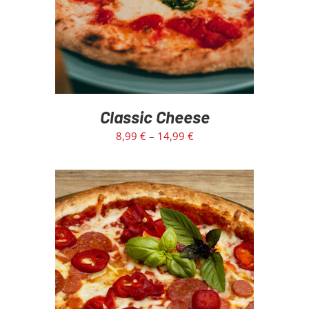
Classic Cheese
8,99
€
–
14,99
€