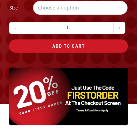
Size

The
Vegan
ADD TO CART
quantity